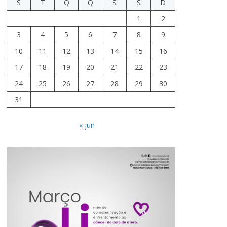
S
T
Q
Q
S
S
D
1
2
3
4
5
6
7
8
9
10
11
12
13
14
15
16
17
18
19
20
21
22
23
24
25
26
27
28
29
30
31
« jun