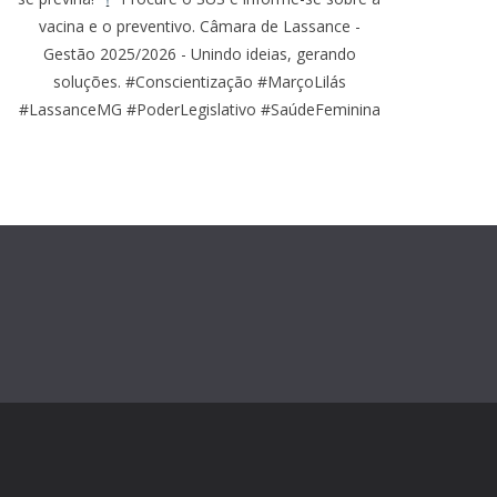
vacina e o preventivo. Câmara de Lassance -
Gestão 2025/2026 - Unindo ideias, gerando
soluções. #Conscientização #MarçoLilás
#LassanceMG #PoderLegislativo #SaúdeFeminina