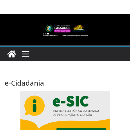
Pular
para
o
conteúdo
e-Cidadania