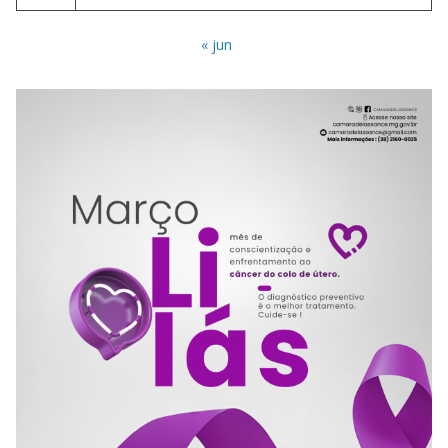
« jun