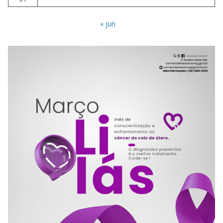
« jun